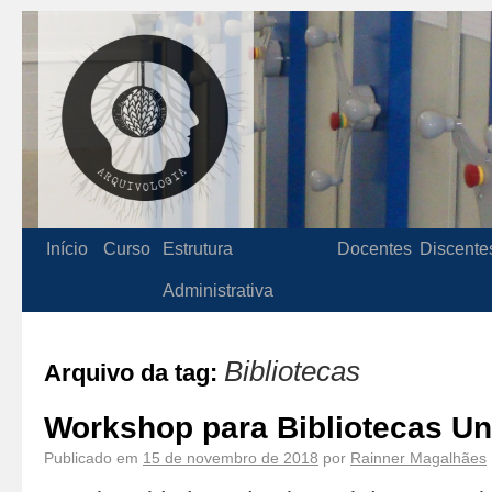
Início
Curso
Estrutura
Docentes
Discente
Administrativa
Bibliotecas
Arquivo da tag:
Workshop para Bibliotecas Uni
Publicado em
15 de novembro de 2018
por
Rainner Magalhães