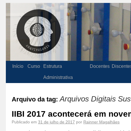
Início
Curso
Estrutura
Docentes
Discente
Administrativa
Arquivos Digitais Sus
Arquivo da tag:
IIBI 2017 acontecerá em nov
Publicado em
31 de julho de 2017
por
Rainner Magalhães