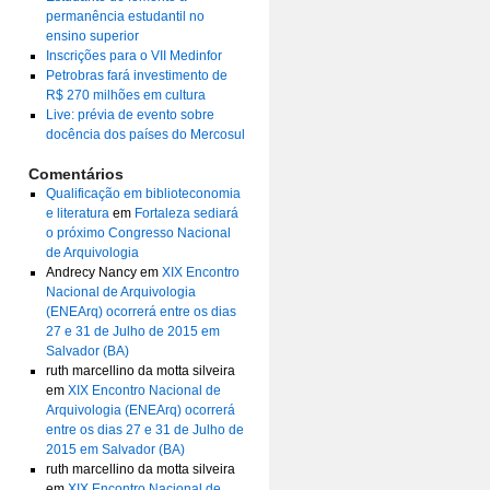
permanência estudantil no
ensino superior
Inscrições para o VII Medinfor
Petrobras fará investimento de
R$ 270 milhões em cultura
Live: prévia de evento sobre
docência dos países do Mercosul
Comentários
Qualificação em biblioteconomia
e literatura
em
Fortaleza sediará
o próximo Congresso Nacional
de Arquivologia
Andrecy Nancy
em
XIX Encontro
Nacional de Arquivologia
(ENEArq) ocorrerá entre os dias
27 e 31 de Julho de 2015 em
Salvador (BA)
ruth marcellino da motta silveira
em
XIX Encontro Nacional de
Arquivologia (ENEArq) ocorrerá
entre os dias 27 e 31 de Julho de
2015 em Salvador (BA)
ruth marcellino da motta silveira
em
XIX Encontro Nacional de