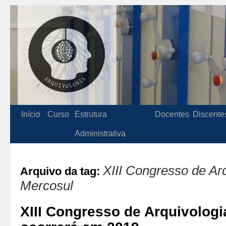
Início
Curso
Estrutura
Docentes
Discente
Administrativa
XIII Congresso de Ar
Arquivo da tag:
Mercosul
XIII Congresso de Arquivolog