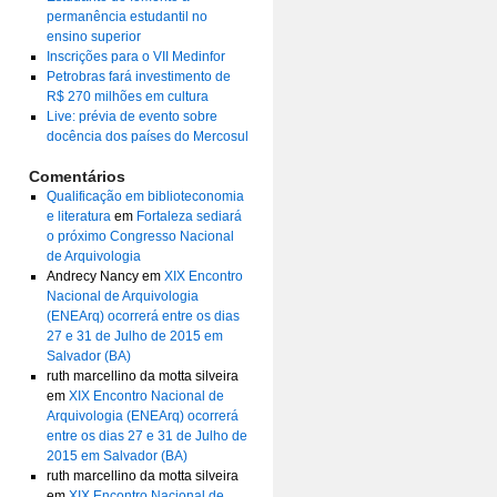
permanência estudantil no
ensino superior
Inscrições para o VII Medinfor
Petrobras fará investimento de
R$ 270 milhões em cultura
Live: prévia de evento sobre
docência dos países do Mercosul
Comentários
Qualificação em biblioteconomia
e literatura
em
Fortaleza sediará
o próximo Congresso Nacional
de Arquivologia
Andrecy Nancy
em
XIX Encontro
Nacional de Arquivologia
(ENEArq) ocorrerá entre os dias
27 e 31 de Julho de 2015 em
Salvador (BA)
ruth marcellino da motta silveira
em
XIX Encontro Nacional de
Arquivologia (ENEArq) ocorrerá
entre os dias 27 e 31 de Julho de
2015 em Salvador (BA)
ruth marcellino da motta silveira
em
XIX Encontro Nacional de