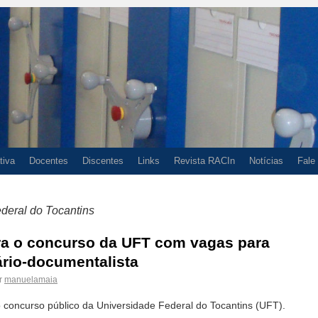
tiva
Docentes
Discentes
Links
Revista RACIn
Notícias
Fale
deral do Tocantins
ara o concurso da UFT com vagas para
ário-documentalista
r
manuelamaia
 concurso público da Universidade Federal do Tocantins (UFT).