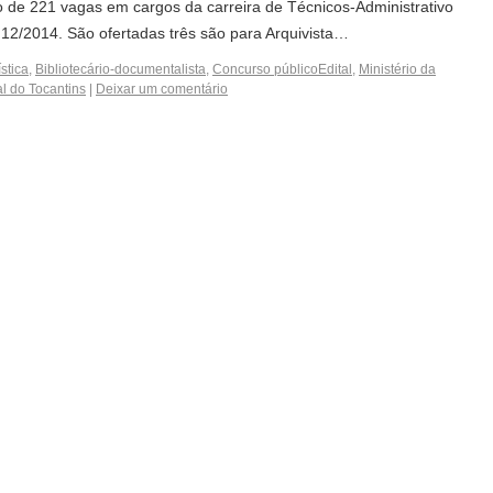
 de 221 vagas em cargos da carreira de Técnicos-Administrativo
12/2014. São ofertadas três são para Arquivista…
stica
,
Bibliotecário-documentalista
,
Concurso públicoEdital
,
Ministério da
l do Tocantins
|
Deixar um comentário