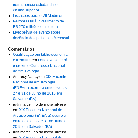
permanência estudantil no
ensino superior
Inscrições para o VII Medinfor
Petrobras fará investimento de
R$ 270 milhões em cultura
Live: prévia de evento sobre
docência dos países do Mercosul
Comentários
Qualificação em biblioteconomia
e literatura
em
Fortaleza sediará
o próximo Congresso Nacional
de Arquivologia
Andrecy Nancy
em
XIX Encontro
Nacional de Arquivologia
(ENEArq) ocorrerá entre os dias
27 e 31 de Julho de 2015 em
Salvador (BA)
ruth marcellino da motta silveira
em
XIX Encontro Nacional de
Arquivologia (ENEArq) ocorrerá
entre os dias 27 e 31 de Julho de
2015 em Salvador (BA)
ruth marcellino da motta silveira
em
XIX Encontro Nacional de