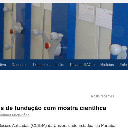
tiva
Docentes
Discentes
Links
Revista RACIn
Notícias
Fale
Posts recentes
→
s de fundação com mostra científica
Rainner Magalhães
Sociais Aplicadas (CCBSA) da Universidade Estadual da Paraíba