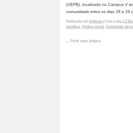
(UEPB), localizado no Campus V em
comunidade entre os dias 28 e 29
Publicado em
Notícias
|
Com a tag
CCBS
científica
,
Política social
,
Submissão de tr
←
Posts mais antigos