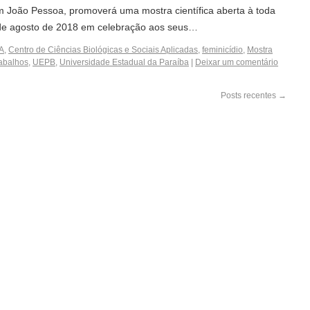
 João Pessoa, promoverá uma mostra científica aberta à toda
 de agosto de 2018 em celebração aos seus…
A
,
Centro de Ciências Biológicas e Sociais Aplicadas
,
feminicídio
,
Mostra
abalhos
,
UEPB
,
Universidade Estadual da Paraíba
|
Deixar um comentário
Posts recentes
→