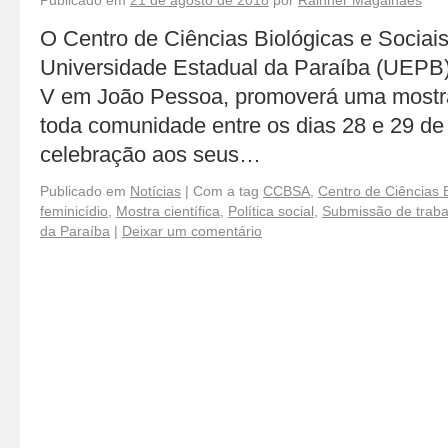
Publicado em
21 de agosto de 2018
por
Rainner Magalhães
O Centro de Ciências Biológicas e Socia
Universidade Estadual da Paraíba (UEPB)
V em João Pessoa, promoverá uma mostra 
toda comunidade entre os dias 28 e 29 d
celebração aos seus…
Publicado em
Notícias
|
Com a tag
CCBSA
,
Centro de Ciências B
feminicídio
,
Mostra científica
,
Política social
,
Submissão de traba
da Paraíba
|
Deixar um comentário