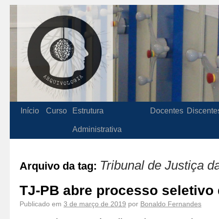
Início
Curso
Estrutura
Docentes
Discente
Administrativa
Tribunal de Justiça 
Arquivo da tag:
TJ-PB abre processo seletivo 
Publicado em
3 de março de 2019
por
Bonaldo Fernandes