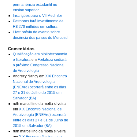
permanência estudantil no
ensino superior
Inscrições para o VII Medinfor
Petrobras fará investimento de
R$ 270 milhões em cultura
Live: prévia de evento sobre
docência dos países do Mercosul
Comentários
Qualificação em biblioteconomia
e literatura
em
Fortaleza sediará
o próximo Congresso Nacional
de Arquivologia
Andrecy Nancy
em
XIX Encontro
Nacional de Arquivologia
(ENEArq) ocorrerá entre os dias
27 e 31 de Julho de 2015 em
Salvador (BA)
ruth marcellino da motta silveira
em
XIX Encontro Nacional de
Arquivologia (ENEArq) ocorrerá
entre os dias 27 e 31 de Julho de
2015 em Salvador (BA)
ruth marcellino da motta silveira
em
XIX Encontro Nacional de