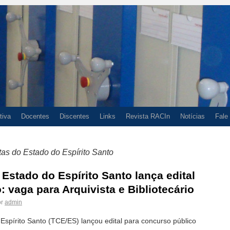
tiva
Docentes
Discentes
Links
Revista RACIn
Notícias
Fale
tas do Estado do Espírito Santo
Estado do Espírito Santo lança edital
 vaga para Arquivista e Bibliotecário
r
admin
Espírito Santo (TCE/ES) lançou edital para concurso público