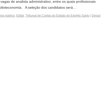
agas de analista administrativo, entre os quais profissionais
blioteconomia. A seleção dos candidatos será…
so público
,
Edital
,
Tribunal de Contas do Estado do Espírito Santo
|
Deixar