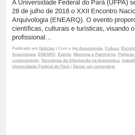
A Universidade Federal do Pará (UFPA) se
28 de julho de 2018 o XXII Encontro Naci
Arquivologia (ENEARQ). O evento proporc
científicas, culturais e turísticas, visando
profissional…
Publicado em
Notícias
|
Com a tag
Arquivologia
,
Cultura
,
Encont
Arquivologia
,
ENEARQ
,
Evento
,
Memória e Patrimônio
,
Políticas
conhecimento
,
Tecnologia da Informação na Arquivística
,
trabal
Universidade Federal do Pará
|
Deixar um comentário