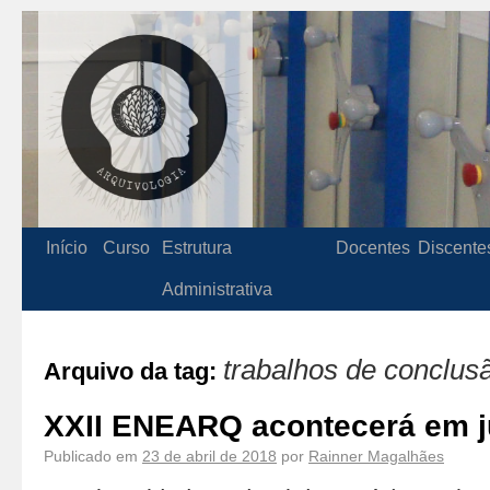
Início
Curso
Estrutura
Docentes
Discente
Administrativa
trabalhos de conclus
Arquivo da tag:
XXII ENEARQ acontecerá em j
Publicado em
23 de abril de 2018
por
Rainner Magalhães