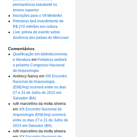
permanência estudantil no
ensino superior
Inscrições para o VII Medinfor
Petrobras fará investimento de
R$ 270 milhões em cultura
Live: prévia de evento sobre
docência dos países do Mercosul
Comentários
Qualificação em biblioteconomia
e literatura
em
Fortaleza sediará
o próximo Congresso Nacional
de Arquivologia
Andrecy Nancy
em
XIX Encontro
Nacional de Arquivologia
(ENEArq) ocorrerá entre os dias
27 e 31 de Julho de 2015 em
Salvador (BA)
ruth marcellino da motta silveira
em
XIX Encontro Nacional de
Arquivologia (ENEArq) ocorrerá
entre os dias 27 e 31 de Julho de
2015 em Salvador (BA)
ruth marcellino da motta silveira
em
XIX Encontro Nacional de