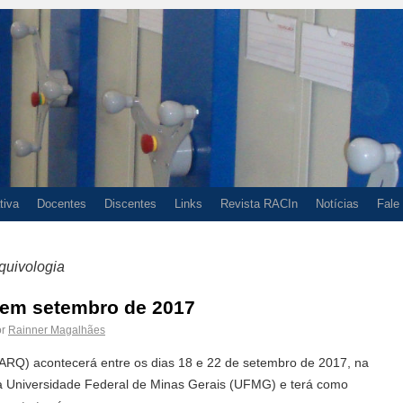
tiva
Docentes
Discentes
Links
Revista RACIn
Notícias
Fale
quivologia
 em setembro de 2017
r
Rainner Magalhães
EARQ) acontecerá entre os dias 18 e 22 de setembro de 2017, na
a Universidade Federal de Minas Gerais (UFMG) e terá como