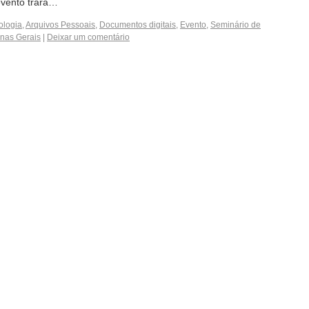
evento trará…
ologia
,
Arquivos Pessoais
,
Documentos digitais
,
Evento
,
Seminário de
inas Gerais
|
Deixar um comentário