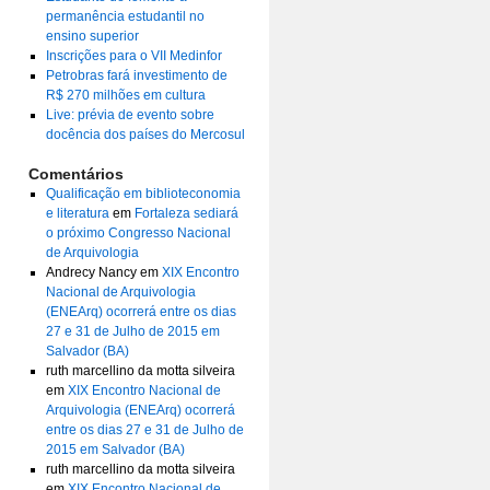
permanência estudantil no
ensino superior
Inscrições para o VII Medinfor
Petrobras fará investimento de
R$ 270 milhões em cultura
Live: prévia de evento sobre
docência dos países do Mercosul
Comentários
Qualificação em biblioteconomia
e literatura
em
Fortaleza sediará
o próximo Congresso Nacional
de Arquivologia
Andrecy Nancy
em
XIX Encontro
Nacional de Arquivologia
(ENEArq) ocorrerá entre os dias
27 e 31 de Julho de 2015 em
Salvador (BA)
ruth marcellino da motta silveira
em
XIX Encontro Nacional de
Arquivologia (ENEArq) ocorrerá
entre os dias 27 e 31 de Julho de
2015 em Salvador (BA)
ruth marcellino da motta silveira
em
XIX Encontro Nacional de