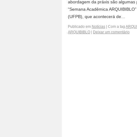
abordagem da práxis são algumas p
“Semana Acadêmica ARQUIBIBLO” do
(UFPB), que acontecerá de…
Publicado em
Notícias
|
Com a tag
ARQUI
ARQUIBIBLO
|
Deixar um comentário