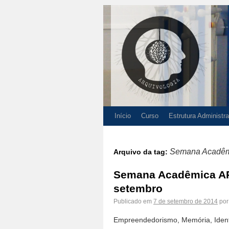
Início
Curso
Estrutura Administra
Semana Acadê
Arquivo da tag:
Semana Acadêmica AR
setembro
Publicado em
7 de setembro de 2014
por
Empreendedorismo, Memória, Identi