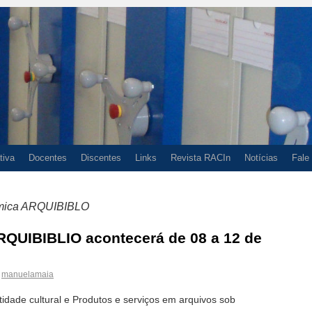
tiva
Docentes
Discentes
Links
Revista RACIn
Notícias
Fale
mica ARQUIBIBLO
QUIBIBLIO acontecerá de 08 a 12 de
manuelamaia
dade cultural e Produtos e serviços em arquivos sob