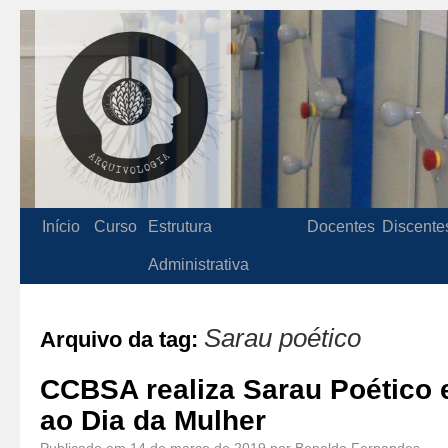
Início
Curso
Estrutura
Docentes
Discente
Administrativa
Sarau poético
Arquivo da tag:
CCBSA realiza Sarau Poétic
ao Dia da Mulher