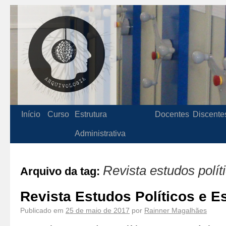
Início
Curso
Estrutura
Docentes
Discente
Administrativa
Revista estudos polít
Arquivo da tag:
Revista Estudos Políticos e E
Publicado em
25 de maio de 2017
por
Rainner Magalhães