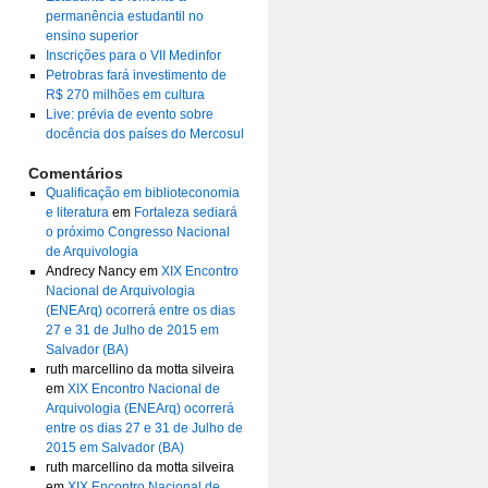
permanência estudantil no
ensino superior
Inscrições para o VII Medinfor
Petrobras fará investimento de
R$ 270 milhões em cultura
Live: prévia de evento sobre
docência dos países do Mercosul
Comentários
Qualificação em biblioteconomia
e literatura
em
Fortaleza sediará
o próximo Congresso Nacional
de Arquivologia
Andrecy Nancy
em
XIX Encontro
Nacional de Arquivologia
(ENEArq) ocorrerá entre os dias
27 e 31 de Julho de 2015 em
Salvador (BA)
ruth marcellino da motta silveira
em
XIX Encontro Nacional de
Arquivologia (ENEArq) ocorrerá
entre os dias 27 e 31 de Julho de
2015 em Salvador (BA)
ruth marcellino da motta silveira
em
XIX Encontro Nacional de