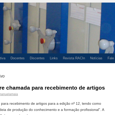
tiva
Docentes
Discentes
Links
Revista RACIn
Notícias
Fale
ivo
bre chamada para recebimento de artigos
manuelamaia
 para recebimento de artigos para a edição nº 12, tendo como
deia de produção do conhecimento e a formação profissional”. A