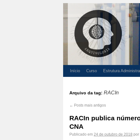
Início
Curso
Estrutura Administra
RACIn
Arquivo da tag:
←
Posts mais antigos
RACIn publica número 
CNA
Publicado em
24 de outubro de 2018
por