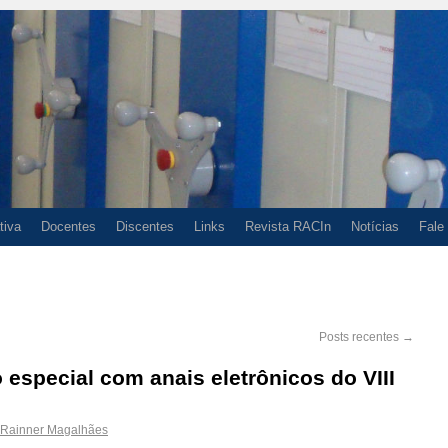
tiva
Docentes
Discentes
Links
Revista RACIn
Notícias
Fale
Posts recentes
→
especial com anais eletrônicos do VIII
Rainner Magalhães