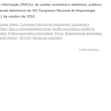
 Informação (RACIn), de caráter semestral e eletrônica, publicou
 anais eletrônicos do VIII Congresso Nacional de Arquivologia
e 11 de outubro de 2018…
ologia
,
Artigos
,
Congresso Nacional de Arquivologia
,
Documento e
ística
,
Ética e responsabilidade social
,
Gestão arquivística e gestão do
mória
,
Política arquivística e diversidade
,
RACIn
,
Representação arquivística
,
mação (RACIn)
,
VIII CNA
|
Deixar um comentário
Posts recentes
→