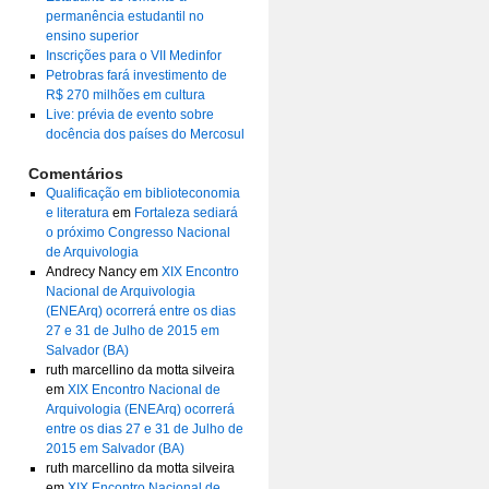
permanência estudantil no
ensino superior
Inscrições para o VII Medinfor
Petrobras fará investimento de
R$ 270 milhões em cultura
Live: prévia de evento sobre
docência dos países do Mercosul
Comentários
Qualificação em biblioteconomia
e literatura
em
Fortaleza sediará
o próximo Congresso Nacional
de Arquivologia
Andrecy Nancy
em
XIX Encontro
Nacional de Arquivologia
(ENEArq) ocorrerá entre os dias
27 e 31 de Julho de 2015 em
Salvador (BA)
ruth marcellino da motta silveira
em
XIX Encontro Nacional de
Arquivologia (ENEArq) ocorrerá
entre os dias 27 e 31 de Julho de
2015 em Salvador (BA)
ruth marcellino da motta silveira
em
XIX Encontro Nacional de