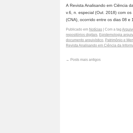
A Revista Analisando em Ciência da
v.6, n. especial (Out. 2018) com os
(CNA), ocorrido entre os dias 08 
Publicado em
Notícias
|
Com a tag
Arquiv
repositórios digitais
,
Epistemologia arquiv
documento arquivístico
,
Patrimônio e Me
Revista Analisando em Ciência da Infor
←
Posts mais antigos