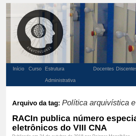
Início
Curso
Estrutura
Docentes
Discente
Administrativa
Política arquivística 
Arquivo da tag:
RACIn publica número especi
eletrônicos do VIII CNA