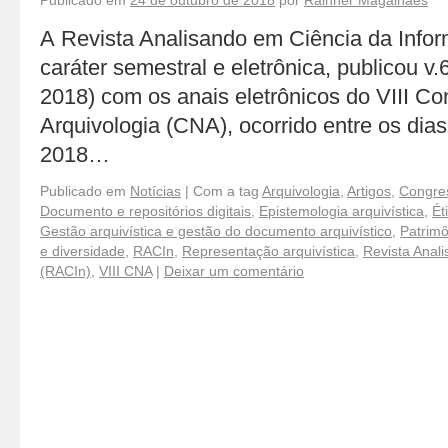
Publicado em
24 de outubro de 2018
por
Rainner Magalhães
A Revista Analisando em Ciência da Info
caráter semestral e eletrônica, publicou v.6
2018) com os anais eletrônicos do VIII C
Arquivologia (CNA), ocorrido entre os dia
2018…
Publicado em
Notícias
|
Com a tag
Arquivologia
,
Artigos
,
Congres
Documento e repositórios digitais
,
Epistemologia arquivística
,
Ét
Gestão arquivística e gestão do documento arquivístico
,
Patrim
e diversidade
,
RACIn
,
Representação arquivística
,
Revista Anal
(RACIn)
,
VIII CNA
|
Deixar um comentário