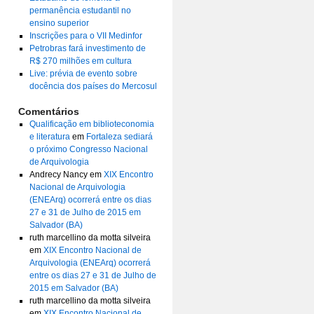
permanência estudantil no
ensino superior
Inscrições para o VII Medinfor
Petrobras fará investimento de
R$ 270 milhões em cultura
Live: prévia de evento sobre
docência dos países do Mercosul
Comentários
Qualificação em biblioteconomia
e literatura
em
Fortaleza sediará
o próximo Congresso Nacional
de Arquivologia
Andrecy Nancy
em
XIX Encontro
Nacional de Arquivologia
(ENEArq) ocorrerá entre os dias
27 e 31 de Julho de 2015 em
Salvador (BA)
ruth marcellino da motta silveira
em
XIX Encontro Nacional de
Arquivologia (ENEArq) ocorrerá
entre os dias 27 e 31 de Julho de
2015 em Salvador (BA)
ruth marcellino da motta silveira
em
XIX Encontro Nacional de