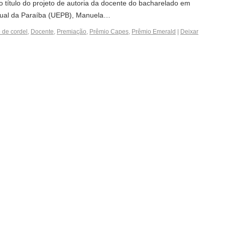
o título do projeto de autoria da docente do bacharelado em
adual da Paraíba (UEPB), Manuela…
 de cordel
,
Docente
,
Premiação
,
Prêmio Capes
,
Prêmio Emerald
|
Deixar