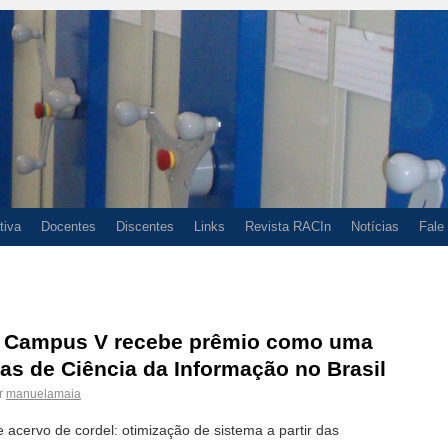
tiva
Docentes
Discentes
Links
Revista RACIn
Notícias
Fale
do Campus V recebe prêmio como uma
s de Ciência da Informação no Brasil
r
manuelamaia
acervo de cordel: otimização de sistema a partir das