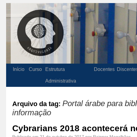
Início
Curso
Estrutura
Docentes
Discente
Administrativa
Portal árabe para bib
Arquivo da tag:
informação
Cybrarians 2018 acontecerá n
Publicado em
21 de outubro de 2017
por
Rainner Magalhães