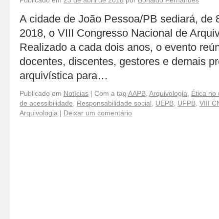
Publicado em
23 de abril de 2018
por
Bonaldo Fernandes
A cidade de João Pessoa/PB sediará, de 8
2018, o VIII Congresso Nacional de Arqui
Realizado a cada dois anos, o evento reúne
docentes, discentes, gestores e demais pr
arquivística para…
Publicado em
Notícias
|
Com a tag
AAPB
,
Arquivologia
,
Ética no
de acessibilidade
,
Responsabilidade social
,
UEPB
,
UFPB
,
VIII 
Arquivologia
|
Deixar um comentário