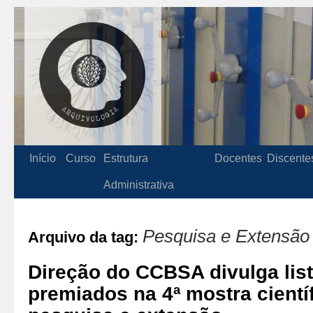
Início
Curso
Estrutura
Docentes
Discente
Administrativa
Pesquisa e Extensão
Arquivo da tag:
Direção do CCBSA divulga list
premiados na 4ª mostra cientí