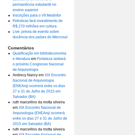
permanência estudantil no
ensino superior
Inscrições para o VII Medinfor
Petrobras fará investimento de
R$ 270 milhões em cultura
Live: prévia de evento sobre
docência dos países do Mercosul
Comentários
Qualificação em biblioteconomia
e literatura
em
Fortaleza sediará
o próximo Congresso Nacional
de Arquivologia
Andrecy Nancy
em
XIX Encontro
Nacional de Arquivologia
(ENEArq) ocorrerá entre os dias
27 e 31 de Julho de 2015 em
Salvador (BA)
ruth marcellino da motta silveira
em
XIX Encontro Nacional de
Arquivologia (ENEArq) ocorrerá
entre os dias 27 e 31 de Julho de
2015 em Salvador (BA)
ruth marcellino da motta silveira
em
XIX Encontro Nacional de