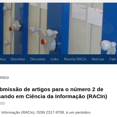
tiva
Docentes
Discentes
Links
Revista RACIn
Notícias
Fale
êmico
bmissão de artigos para o número 2 de
isando em Ciência da Informação (RACIn)
min
a Informação (RACIn), ISSN 2317-9708, é um periódico