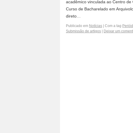
acadêmico vinculada ao Centro de C
Curso de Bacharelado em Arquivolog
direto…
Publicado em
Notícias
|
Com a tag
Perió
Submissão de artigos
|
Deixar um coment