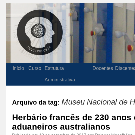
Início
Curso
Estrutura
Docentes
Discente
Administrativa
Museu Nacional de Hi
Arquivo da tag:
Herbário francês de 230 anos 
aduaneiros australianos