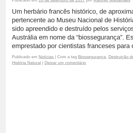
Publicado em
10 de setembro de 2017
por
Rainner Magalhães
Um herbário francês histórico, de aproxi
pertencente ao Museu Nacional de Histór
sido apreendido e destruído pelos serviço
Austrália em nome da “biossegurança”. Est
emprestado por cientistas franceses par
Publicado em
Notícias
|
Com a tag
Biossegurança
,
Destruição d
História Natural
|
Deixar um comentário