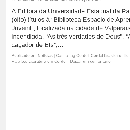
Publicado em
28 de setembro de 2015
por
admin
A Editora da Universidade Estadual da P
(oito) títulos à “Biblioteca Espacio de Apre
Juvenil”, localizada na cidade de Valparaís
incendiada. “As três verdades de Deus”, “
caçador de Ets”,…
Publicado em
Notícias
|
Com a tag
Cordel
,
Cordel Brasileiro
,
Edi
Paraíba
,
Literatura em Cordel
|
Deixar um comentário