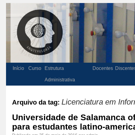
Início
Curso
Estrutura
Docentes
Discente
Administrativa
Licenciatura em Info
Arquivo da tag:
Universidade de Salamanca of
para estudantes latino-ameri