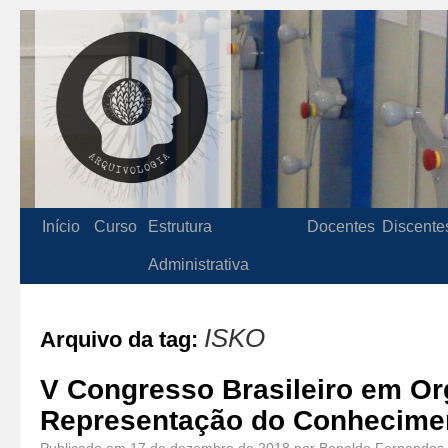
Início
Curso
Estrutura
Docentes
Discente
Administrativa
ISKO
Arquivo da tag:
V Congresso Brasileiro em Or
Representação do Conhecime