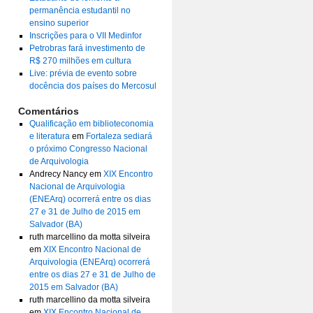
permanência estudantil no
ensino superior
Inscrições para o VII Medinfor
Petrobras fará investimento de
R$ 270 milhões em cultura
Live: prévia de evento sobre
docência dos países do Mercosul
Comentários
Qualificação em biblioteconomia
e literatura
em
Fortaleza sediará
o próximo Congresso Nacional
de Arquivologia
Andrecy Nancy
em
XIX Encontro
Nacional de Arquivologia
(ENEArq) ocorrerá entre os dias
27 e 31 de Julho de 2015 em
Salvador (BA)
ruth marcellino da motta silveira
em
XIX Encontro Nacional de
Arquivologia (ENEArq) ocorrerá
entre os dias 27 e 31 de Julho de
2015 em Salvador (BA)
ruth marcellino da motta silveira
em
XIX Encontro Nacional de