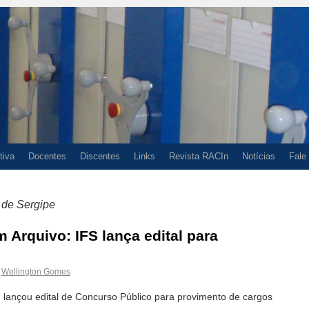
tiva
Docentes
Discentes
Links
Revista RACIn
Notícias
Fale
l de Sergipe
 Arquivo: IFS lança edital para
Wellington Gomes
S) lançou edital de Concurso Público para provimento de cargos