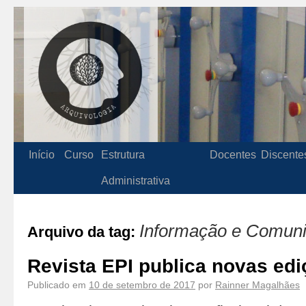
Início
Curso
Estrutura
Docentes
Discente
Administrativa
Informação e Comun
Arquivo da tag:
Revista EPI publica novas ed
Publicado em
10 de setembro de 2017
por
Rainner Magalhães