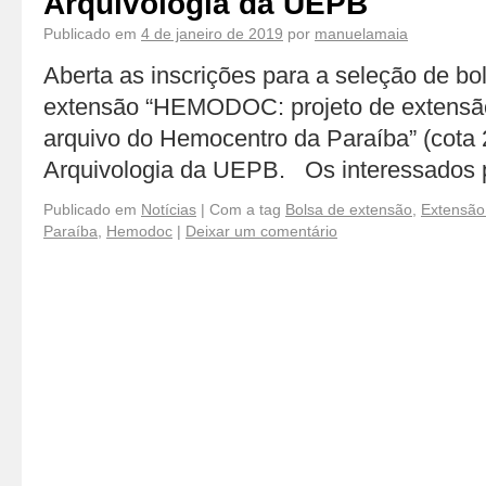
Arquivologia da UEPB
Publicado em
4 de janeiro de 2019
por
manuelamaia
Aberta as inscrições para a seleção de bol
extensão “HEMODOC: projeto de extensão
arquivo do Hemocentro da Paraíba” (cota 
Arquivologia da UEPB. Os interessados
Publicado em
Notícias
|
Com a tag
Bolsa de extensão
,
Extensão
Paraíba
,
Hemodoc
|
Deixar um comentário