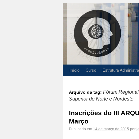
Início
Curso
Estrutura Administra
Fórum Regional 
Arquivo da tag:
Superior do Norte e Nordeste
Inscrições do III ARQ
Março
Publicado em
14 de março de 2015
por
j