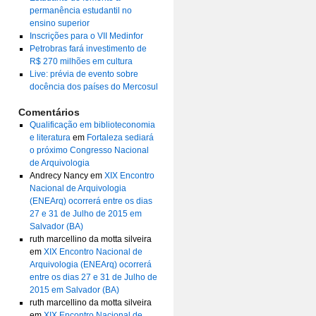
permanência estudantil no
ensino superior
Inscrições para o VII Medinfor
Petrobras fará investimento de
R$ 270 milhões em cultura
Live: prévia de evento sobre
docência dos países do Mercosul
Comentários
Qualificação em biblioteconomia
e literatura
em
Fortaleza sediará
o próximo Congresso Nacional
de Arquivologia
Andrecy Nancy
em
XIX Encontro
Nacional de Arquivologia
(ENEArq) ocorrerá entre os dias
27 e 31 de Julho de 2015 em
Salvador (BA)
ruth marcellino da motta silveira
em
XIX Encontro Nacional de
Arquivologia (ENEArq) ocorrerá
entre os dias 27 e 31 de Julho de
2015 em Salvador (BA)
ruth marcellino da motta silveira
em
XIX Encontro Nacional de