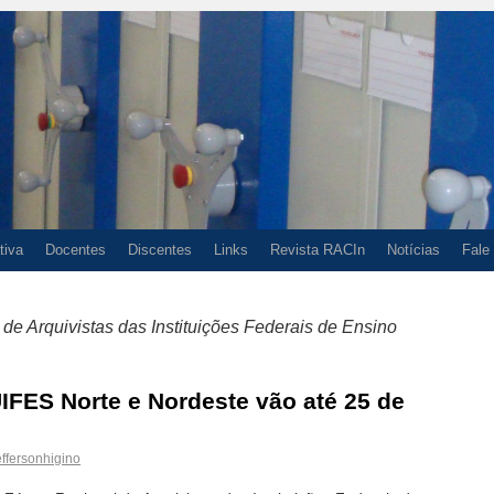
tiva
Docentes
Discentes
Links
Revista RACIn
Notícias
Fale
de Arquivistas das Instituições Federais de Ensino
UIFES Norte e Nordeste vão até 25 de
effersonhigino