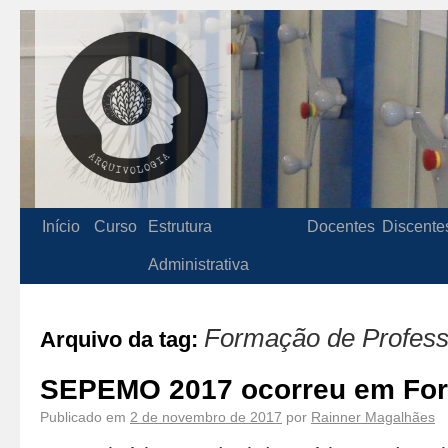
Início
Curso
Estrutura
Docentes
Discente
Administrativa
Formação de Profess
Arquivo da tag:
SEPEMO 2017 ocorreu em For
Publicado em
2 de novembro de 2017
por
Rainner Magalhães