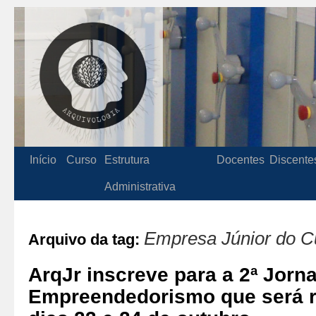
Início
Curso
Estrutura
Docentes
Discente
Administrativa
Empresa Júnior do Cu
Arquivo da tag:
ArqJr inscreve para a 2ª Jorn
Empreendedorismo que será r