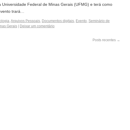
a Universidade Federal de Minas Gerais (UFMG) e terá como
evento trará…
ologia
,
Arquivos Pessoais
,
Documentos digitais
,
Evento
,
Seminário de
inas Gerais
|
Deixar um comentário
Posts recentes
→