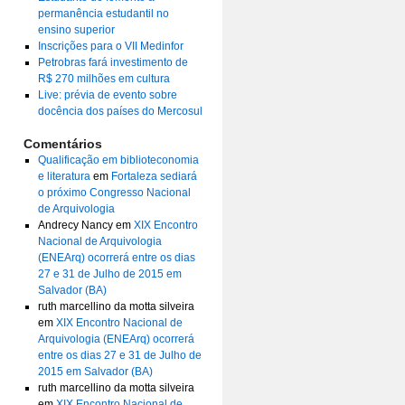
permanência estudantil no
ensino superior
Inscrições para o VII Medinfor
Petrobras fará investimento de
R$ 270 milhões em cultura
Live: prévia de evento sobre
docência dos países do Mercosul
Comentários
Qualificação em biblioteconomia
e literatura
em
Fortaleza sediará
o próximo Congresso Nacional
de Arquivologia
Andrecy Nancy
em
XIX Encontro
Nacional de Arquivologia
(ENEArq) ocorrerá entre os dias
27 e 31 de Julho de 2015 em
Salvador (BA)
ruth marcellino da motta silveira
em
XIX Encontro Nacional de
Arquivologia (ENEArq) ocorrerá
entre os dias 27 e 31 de Julho de
2015 em Salvador (BA)
ruth marcellino da motta silveira
em
XIX Encontro Nacional de