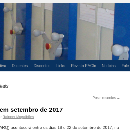
tiva
Docentes
Discentes
Links
Revista RACIn
Notícias
Fale
tais
Posts recentes
→
 em setembro de 2017
r
Rainner Magalhães
EARQ) acontecerá entre os dias 18 e 22 de setembro de 2017, na