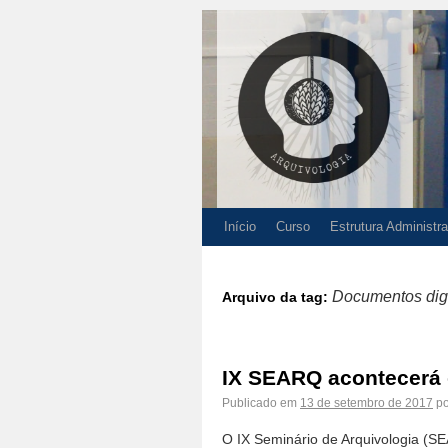
Início
Curso
Estrutura Administra
Documentos digi
Arquivo da tag:
IX SEARQ acontecerá
Publicado em
13 de setembro de 2017
po
O IX Seminário de Arquivologia (S