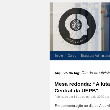
Início
Curso
Estrutura Administra
Dia do arquivist
Arquivo da tag:
Mesa redonda: “A luta
Central da UEPB”
Publicado em
13 de outubro de 2020
por
Em comemoração ao dia do Arquivi