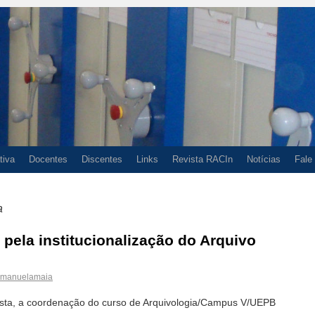
tiva
Docentes
Discentes
Links
Revista RACIn
Notícias
Fale
a
 pela institucionalização do Arquivo
manuelamaia
sta, a coordenação do curso de Arquivologia/Campus V/UEPB