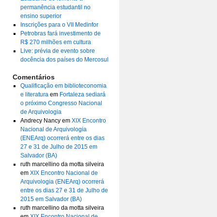
permanência estudantil no
ensino superior
Inscrições para o VII Medinfor
Petrobras fará investimento de
R$ 270 milhões em cultura
Live: prévia de evento sobre
docência dos países do Mercosul
Comentários
Qualificação em biblioteconomia
e literatura
em
Fortaleza sediará
o próximo Congresso Nacional
de Arquivologia
Andrecy Nancy
em
XIX Encontro
Nacional de Arquivologia
(ENEArq) ocorrerá entre os dias
27 e 31 de Julho de 2015 em
Salvador (BA)
ruth marcellino da motta silveira
em
XIX Encontro Nacional de
Arquivologia (ENEArq) ocorrerá
entre os dias 27 e 31 de Julho de
2015 em Salvador (BA)
ruth marcellino da motta silveira
em
XIX Encontro Nacional de