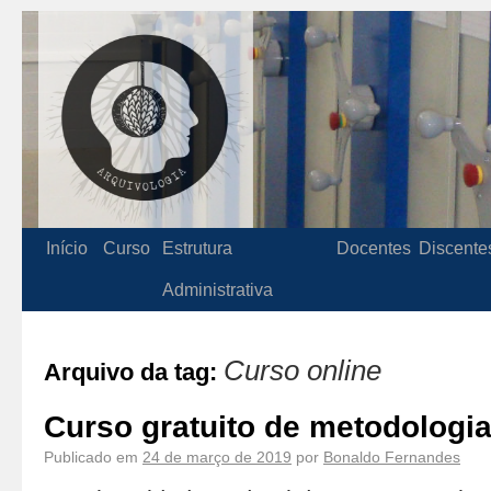
Início
Curso
Estrutura
Docentes
Discente
Administrativa
Curso online
Arquivo da tag:
Curso gratuito de metodologia 
Publicado em
24 de março de 2019
por
Bonaldo Fernandes