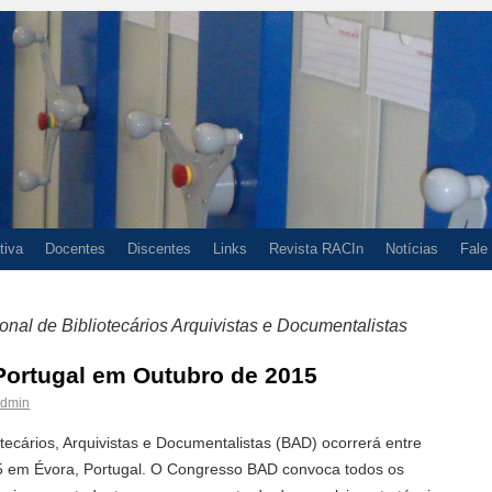
tiva
Docentes
Discentes
Links
Revista RACIn
Notícias
Fale
nal de Bibliotecários Arquivistas e Documentalistas
Portugal em Outubro de 2015
dmin
tecários, Arquivistas e Documentalistas (BAD) ocorrerá entre
5 em Évora, Portugal. O Congresso BAD convoca todos os