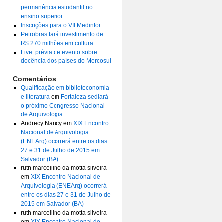
permanência estudantil no
ensino superior
Inscrições para o VII Medinfor
Petrobras fará investimento de
R$ 270 milhões em cultura
Live: prévia de evento sobre
docência dos países do Mercosul
Comentários
Qualificação em biblioteconomia
e literatura
em
Fortaleza sediará
o próximo Congresso Nacional
de Arquivologia
Andrecy Nancy
em
XIX Encontro
Nacional de Arquivologia
(ENEArq) ocorrerá entre os dias
27 e 31 de Julho de 2015 em
Salvador (BA)
ruth marcellino da motta silveira
em
XIX Encontro Nacional de
Arquivologia (ENEArq) ocorrerá
entre os dias 27 e 31 de Julho de
2015 em Salvador (BA)
ruth marcellino da motta silveira
em
XIX Encontro Nacional de