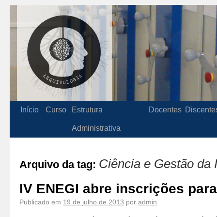
Início
Curso
Estrutura
Docentes
Discente
Administrativa
Ciência e Gestão da 
Arquivo da tag:
IV ENEGI abre inscrições para
Publicado em
19 de julho de 2013
por
admin