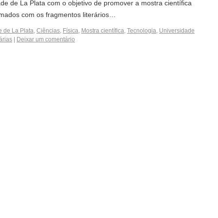
ade de La Plata com o objetivo de promover a mostra científica
smados com os fragmentos literários…
 de La Plata
,
Ciências
,
Física
,
Mostra científica
,
Tecnologia
,
Universidade
árias
|
Deixar um comentário