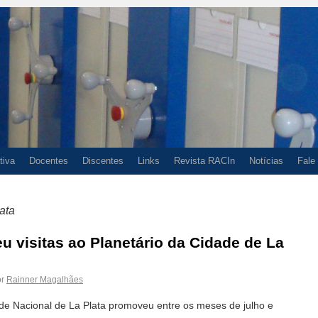
tiva
Docentes
Discentes
Links
Revista RACIn
Notícias
Fale
ata
 visitas ao Planetário da Cidade de La
r
Rainner Magalhães
e Nacional de La Plata promoveu entre os meses de julho e