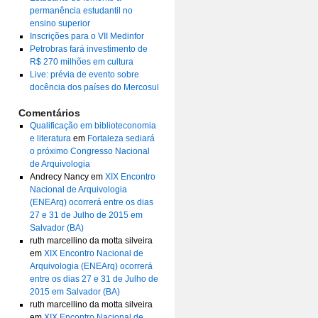
permanência estudantil no
ensino superior
Inscrições para o VII Medinfor
Petrobras fará investimento de
R$ 270 milhões em cultura
Live: prévia de evento sobre
docência dos países do Mercosul
Comentários
Qualificação em biblioteconomia
e literatura
em
Fortaleza sediará
o próximo Congresso Nacional
de Arquivologia
Andrecy Nancy
em
XIX Encontro
Nacional de Arquivologia
(ENEArq) ocorrerá entre os dias
27 e 31 de Julho de 2015 em
Salvador (BA)
ruth marcellino da motta silveira
em
XIX Encontro Nacional de
Arquivologia (ENEArq) ocorrerá
entre os dias 27 e 31 de Julho de
2015 em Salvador (BA)
ruth marcellino da motta silveira
em
XIX Encontro Nacional de