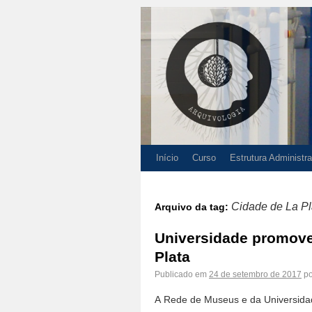
Início
Curso
Estrutura Administra
Cidade de La Pl
Arquivo da tag:
Universidade promoveu
Plata
Publicado em
24 de setembro de 2017
po
A Rede de Museus e da Universidad