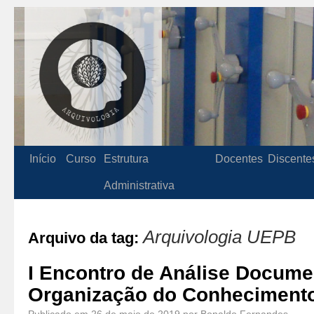
Início
Curso
Estrutura
Docentes
Discente
Administrativa
Arquivologia UEPB
Arquivo da tag:
I Encontro de Análise Docume
Organização do Conhecimento