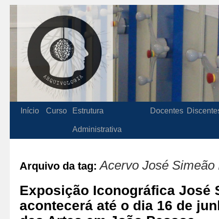
Início
Curso
Estrutura
Docentes
Discente
Administrativa
Acervo José Simeão 
Arquivo da tag:
Exposição Iconográfica José 
acontecerá até o dia 16 de ju