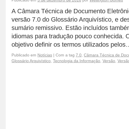
Publicado em
5 de dezembro de 2016
por
Wellington Gomes
A Câmara Técnica de Documento Eletrôni
versão 7.0 do Glossário Arquivístico, e d
sumário remissivo. Estão incluídos tamb
idiomas para tradução pouco conhecida. 
objetivo definir os termos utilizados pelo
Publicado em
Notícias
|
Com a tag
7.0
,
Câmara Técnica de Docu
Glossário Arquivístico
,
Tecnologia da Informação
,
Versão
,
Versã