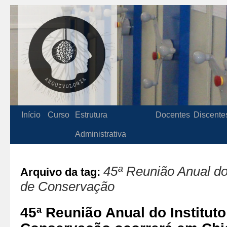
Início
Curso
Estrutura
Docentes
Discente
Administrativa
45ª Reunião Anual do
Arquivo da tag:
de Conservação
45ª Reunião Anual do Institut