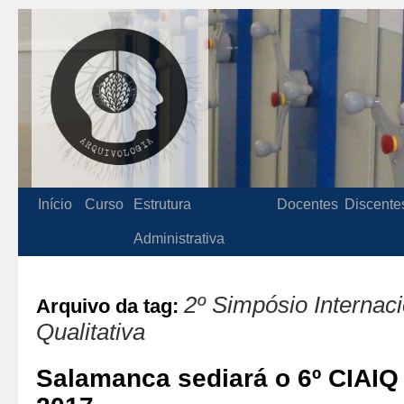
Início
Curso
Estrutura
Docentes
Discente
Administrativa
2º Simpósio Internac
Arquivo da tag:
Qualitativa
Salamanca sediará o 6º CIAIQ