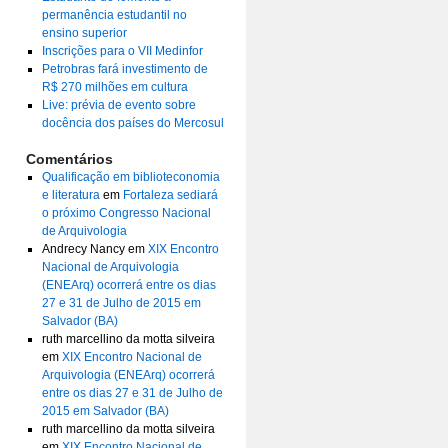
permanência estudantil no
ensino superior
Inscrições para o VII Medinfor
Petrobras fará investimento de
R$ 270 milhões em cultura
Live: prévia de evento sobre
docência dos países do Mercosul
Comentários
Qualificação em biblioteconomia
e literatura
em
Fortaleza sediará
o próximo Congresso Nacional
de Arquivologia
Andrecy Nancy
em
XIX Encontro
Nacional de Arquivologia
(ENEArq) ocorrerá entre os dias
27 e 31 de Julho de 2015 em
Salvador (BA)
ruth marcellino da motta silveira
em
XIX Encontro Nacional de
Arquivologia (ENEArq) ocorrerá
entre os dias 27 e 31 de Julho de
2015 em Salvador (BA)
ruth marcellino da motta silveira
em
XIX Encontro Nacional de