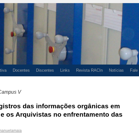
tiva
Docentes
Discentes
Links
Revista RACIn
Notícias
Fale
 Campus V
gistros das informações orgânicas em
 e os Arquivistas no enfrentamento das
manuelamaia