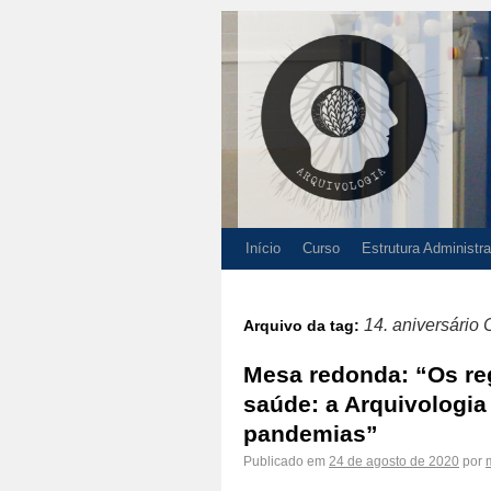
Início
Curso
Estrutura Administra
14. aniversário
Arquivo da tag:
Mesa redonda: “Os re
saúde: a Arquivologia
pandemias”
Publicado em
24 de agosto de 2020
por