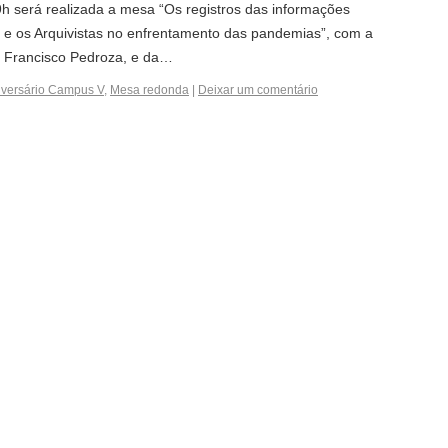
19h será realizada a mesa “Os registros das informações
a e os Arquivistas no enfrentamento das pandemias”, com a
, Francisco Pedroza, e da…
iversário Campus V
,
Mesa redonda
|
Deixar um comentário