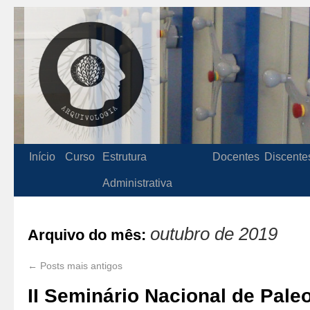
Início
Curso
Estrutura
Docentes
Discente
Administrativa
outubro de 2019
Arquivo do mês:
←
Posts mais antigos
II Seminário Nacional de Paleo