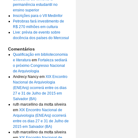
permanência estudantil no
ensino superior
Inscrições para o VII Medinfor
Petrobras fará investimento de
R$ 270 milhões em cultura
Live: prévia de evento sobre
docência dos países do Mercosul
Comentários
Qualificação em biblioteconomia
e literatura
em
Fortaleza sediará
o próximo Congresso Nacional
de Arquivologia
Andrecy Nancy
em
XIX Encontro
Nacional de Arquivologia
(ENEArq) ocorrerá entre os dias
27 e 31 de Julho de 2015 em
Salvador (BA)
ruth marcellino da motta silveira
em
XIX Encontro Nacional de
Arquivologia (ENEArq) ocorrerá
entre os dias 27 e 31 de Julho de
2015 em Salvador (BA)
ruth marcellino da motta silveira
em
XIX Encontro Nacional de