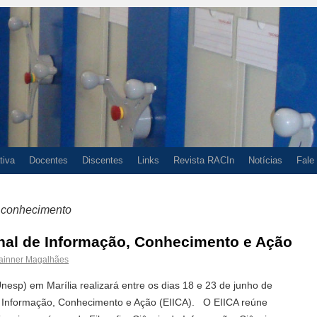
tiva
Docentes
Discentes
Links
Revista RACIn
Notícias
Fale
o conhecimento
onal de Informação, Conhecimento e Ação
ainner Magalhães
nesp) em Marília realizará entre os dias 18 e 23 de junho de
e Informação, Conhecimento e Ação (EIICA). O EIICA reúne