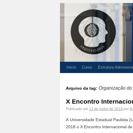
Início
Curso
Estrutura Administra
Organização d
Arquivo da tag:
X Encontro Internaci
Publicado em
13 de junho de 2018
por
R
A Universidade Estadual Paulista (U
2018 o X Encontro Internacional d