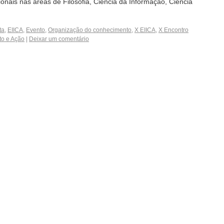
onais nas áreas de Filosofia, Ciência da Informação, Ciência
ta
,
EIICA
,
Evento
,
Organização do conhecimento
,
X EIICA
,
X Encontro
to e Ação
|
Deixar um comentário