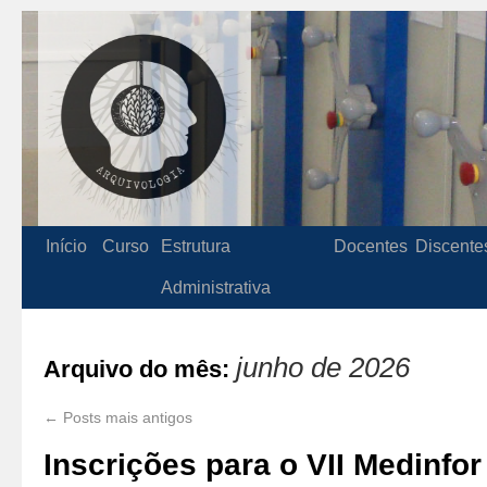
Início
Curso
Estrutura
Docentes
Discente
Administrativa
junho de 2026
Arquivo do mês:
←
Posts mais antigos
Inscrições para o VII Medinfor