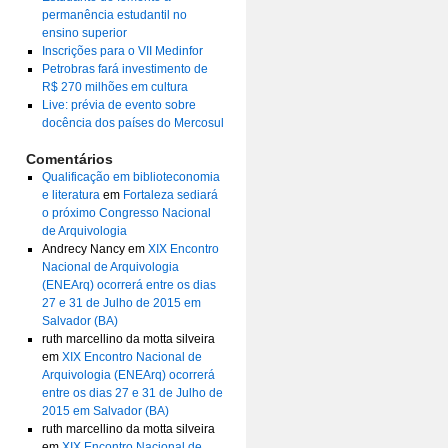
permanência estudantil no
ensino superior
Inscrições para o VII Medinfor
Petrobras fará investimento de
R$ 270 milhões em cultura
Live: prévia de evento sobre
docência dos países do Mercosul
Comentários
Qualificação em biblioteconomia
e literatura
em
Fortaleza sediará
o próximo Congresso Nacional
de Arquivologia
Andrecy Nancy
em
XIX Encontro
Nacional de Arquivologia
(ENEArq) ocorrerá entre os dias
27 e 31 de Julho de 2015 em
Salvador (BA)
ruth marcellino da motta silveira
em
XIX Encontro Nacional de
Arquivologia (ENEArq) ocorrerá
entre os dias 27 e 31 de Julho de
2015 em Salvador (BA)
ruth marcellino da motta silveira
em
XIX Encontro Nacional de