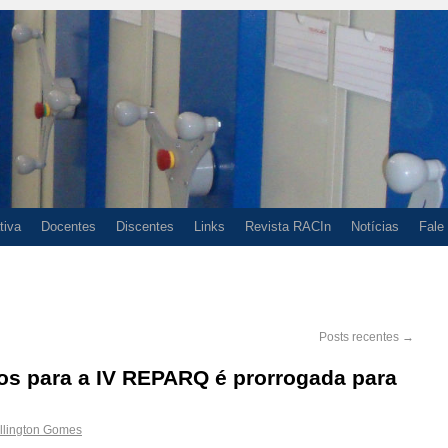
tiva
Docentes
Discentes
Links
Revista RACIn
Notícias
Fale
Posts recentes
→
os para a IV REPARQ é prorrogada para
llington Gomes