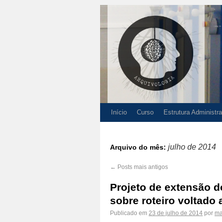
Início
Curso
Estrutura Administra
julho de 2014
Arquivo do mês:
←
Posts mais antigos
Projeto de extensão d
sobre roteiro voltado
Publicado em
23 de julho de 2014
por
ma