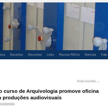
tiva
Docentes
Discentes
Links
Revista RACIn
Notícias
Fale
Posts recentes
→
o curso de Arquivologia promove oficina
 a produções audiovisuais
nuelamaia