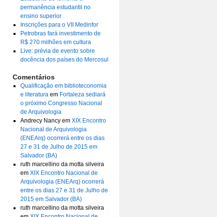
permanência estudantil no
ensino superior
Inscrições para o VII Medinfor
Petrobras fará investimento de
R$ 270 milhões em cultura
Live: prévia de evento sobre
docência dos países do Mercosul
Comentários
Qualificação em biblioteconomia
e literatura
em
Fortaleza sediará
o próximo Congresso Nacional
de Arquivologia
Andrecy Nancy
em
XIX Encontro
Nacional de Arquivologia
(ENEArq) ocorrerá entre os dias
27 e 31 de Julho de 2015 em
Salvador (BA)
ruth marcellino da motta silveira
em
XIX Encontro Nacional de
Arquivologia (ENEArq) ocorrerá
entre os dias 27 e 31 de Julho de
2015 em Salvador (BA)
ruth marcellino da motta silveira
em
XIX Encontro Nacional de