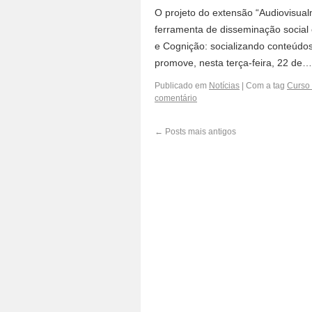
O projeto do extensão “Audiovisua
ferramenta de disseminação social
e Cognição: socializando conteúdos 
promove, nesta terça-feira, 22 de…
Publicado em
Notícias
|
Com a tag
Curso 
comentário
←
Posts mais antigos