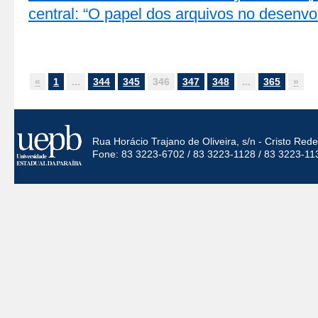
central: “O papel dos arquivos no desenv
«
1
...
344
345
346
347
348
...
365
»
Rua Horácio Trajano de Oliveira, s/n - Cristo Re
Fone: 83 3223-6702 / 83 3223-1128 / 83 3223-11