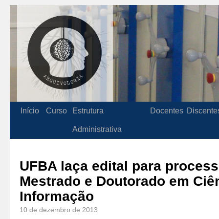
Início
Curso
Estrutura
Docentes
Discente
Administrativa
UFBA laça edital para process
Mestrado e Doutorado em Ciê
Informação
10 de dezembro de 2013